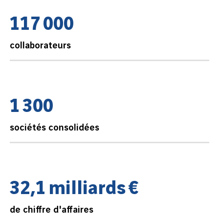
1
1
7
0
0
0
collaborateurs
1
3
0
0
sociétés consolidées
3
2
,
1
m
i
l
l
i
a
r
d
s
€
de chiffre d'affaires