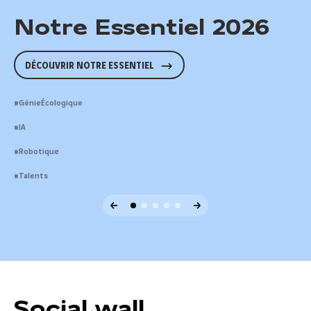
Notre Essentiel 2026
DÉCOUVRIR NOTRE ESSENTIEL
#GénieÉcologique
Génie écologique
#IA
Intelligence artificielle
#Robotique
Robotique
INNOVER POUR RENATURER
Vivre notre passion de
#Talents
L’IA AU CŒUR DE LA TRANSFORMATION
construire
UN ENVIRONNEMENT DE TRAVAIL EN PLEINE MUTATION
Social wall