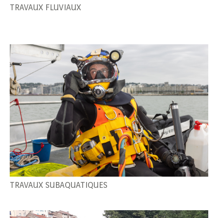
TRAVAUX FLUVIAUX
précédent
TRAVAUX SUBAQUATIQUES
2
/
4
suivant