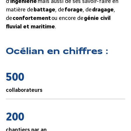
d’
ingénierie
mais aussi de ses savoir-faire en
matière de
battage
, de
forage
, de
dragage
,
de
confortement
ou encore de
génie civil
fluvial et maritime
.
Océlian en chiffres :
5
0
0
collaborateurs
2
0
0
chantiers par an