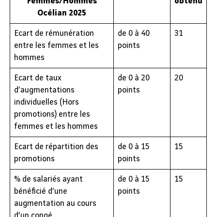
Femmes/Hommes
obtenu
Océlian 2025
Ecart de rémunération
de 0 à 40
31
entre les femmes et les
points
hommes
Ecart de taux
de 0 à 20
20
d’augmentations
points
individuelles (Hors
promotions) entre les
femmes et les hommes
Ecart de répartition des
de 0 à 15
15
promotions
points
% de salariés ayant
de 0 à 15
15
bénéficié d’une
points
augmentation au cours
d’un congé