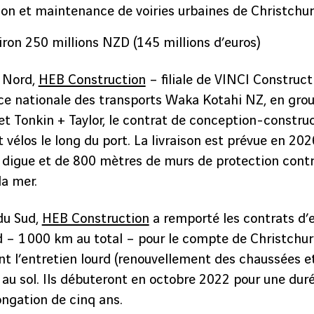
ion et maintenance de voiries urbaines de Christchu
ron 250 millions NZD (145 millions d’euros)
u Nord,
HEB Construction
– filiale de VINCI Construc
ence nationale des transports Waka Kotahi NZ, en gr
t Tonkin + Taylor, le contrat de conception-construc
 vélos le long du port. La livraison est prévue en 2026.
e digue et de 800 mètres de murs de protection cont
la mer.
 du Sud,
HEB Construction
a remporté les contrats d’e
d – 1 000 km au total – pour le compte de Christchur
’entretien lourd (renouvellement des chaussées et t
au sol. Ils débuteront en octobre 2022 pour une durée
ongation de cinq ans.