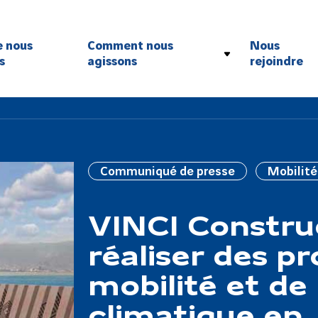
e nous
Comment nous
Nous
s
agissons
rejoindre
Sécurité
Inclusion
Environnement
Exemplarité
Innovation
Communiqué de presse
Mobilité
VINCI Constru
réaliser des pr
mobilité et de 
climatique en