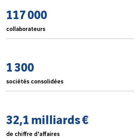
1
1
7
0
0
0
collaborateurs
1
3
0
0
sociétés consolidées
3
2
,
1
m
i
l
l
i
a
r
d
s
€
de chiffre d'affaires