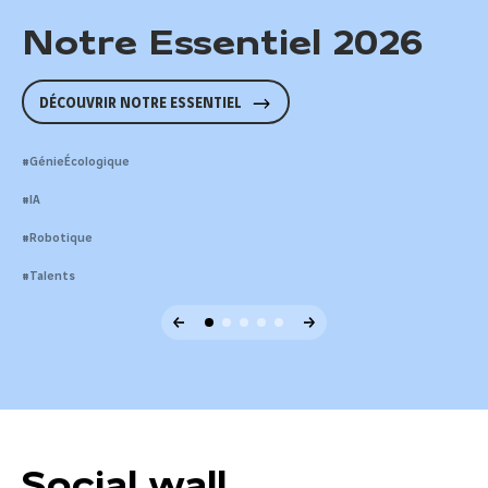
Notre Essentiel 2026
DÉCOUVRIR NOTRE ESSENTIEL
#GénieÉcologique
Génie écologique
#IA
Intelligence artificielle
#Robotique
Robotique
INNOVER POUR RENATURER
Vivre notre passion de
#Talents
L’IA AU CŒUR DE LA TRANSFORMATION
construire
UN ENVIRONNEMENT DE TRAVAIL EN PLEINE MUTATION
Social wall